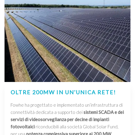
OLTRE 200MW IN UN'UNICA RETE!
Fowhe ha progettato e implementato un’infrastruttura di
connettività dedicata a supporto dei
sistemi SCADA e dei
servizi di videosorveglianza per decine di impianti
fotovoltaici
riconducibili alla società Global Solar Fund,
per una
potenza complessiva superiore ai 200 MW
.