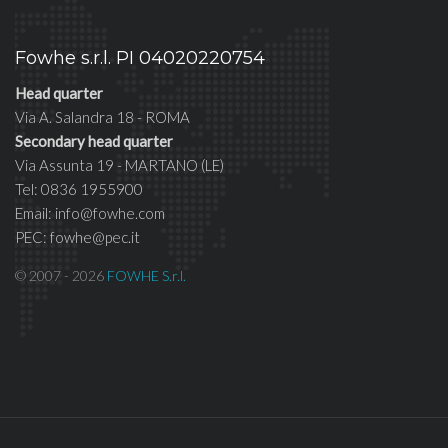
Fowhe s.r.l. PI 04020220754
Head quarter
Via A. Salandra 18 - ROMA
Secondary head quarter
Via Assunta 19 - MARTANO (LE)
Tel: 0836 1955900
Email: info@fowhe.com
PEC: fowhe@pec.it
© 2007 - 2026
FOWHE S.r.l.