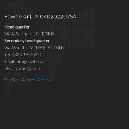
Fowhe s.r.l. PI 04020220754
Head quarter
Via A. Salandra 18 - ROMA
Secondary head quarter
Via Assunta 19 - MARTANO (LE)
Tel: 0836 1955900
Email: info@fowhe.com
PEC: fowhe@pec.it
© 2007 - 2026
FOWHE S.r.l.