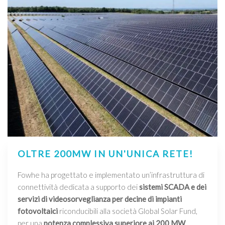
OLTRE 200MW IN UN'UNICA RETE!
Fowhe ha progettato e implementato un’infrastruttura di
connettività dedicata a supporto dei
sistemi SCADA e dei
servizi di videosorveglianza per decine di impianti
fotovoltaici
riconducibili alla società Global Solar Fund,
per una
potenza complessiva superiore ai 200 MW
.